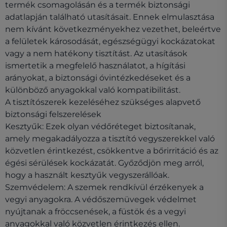
termék csomagolásán és a termék biztonsági
adatlapján található utasításait. Ennek elmulasztása
nem kívánt következményekhez vezethet, beleértve
a felületek károsodását, egészségügyi kockázatokat
vagy a nem hatékony tisztítást. Az utasítások
ismertetik a megfelelő használatot, a hígítási
arányokat, a biztonsági óvintézkedéseket és a
különböző anyagokkal való kompatibilitást.
A tisztítószerek kezeléséhez szükséges alapvető
biztonsági felszerelések
Kesztyűk: Ezek olyan védőréteget biztosítanak,
amely megakadályozza a tisztító vegyszerekkel való
közvetlen érintkezést, csökkentve a bőrirritáció és az
égési sérülések kockázatát. Győződjön meg arról,
hogy a használt kesztyűk vegyszerállóak.
Szemvédelem: A szemek rendkívül érzékenyek a
vegyi anyagokra. A védőszemüvegek védelmet
nyújtanak a fröccsenések, a füstök és a vegyi
anyagokkal való közvetlen érintkezés ellen.