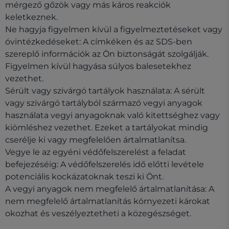
mérgező gőzök vagy más káros reakciók
keletkeznek.
Ne hagyja figyelmen kívül a figyelmeztetéseket vagy
óvintézkedéseket: A címkéken és az SDS-ben
szereplő információk az Ön biztonságát szolgálják.
Figyelmen kívül hagyása súlyos balesetekhez
vezethet.
Sérült vagy szivárgó tartályok használata: A sérült
vagy szivárgó tartályból származó vegyi anyagok
használata vegyi anyagoknak való kitettséghez vagy
kiömléshez vezethet. Ezeket a tartályokat mindig
cserélje ki vagy megfelelően ártalmatlanítsa.
Vegye le az egyéni védőfelszerelést a feladat
befejezéséig: A védőfelszerelés idő előtti levétele
potenciális kockázatoknak teszi ki Önt.
A vegyi anyagok nem megfelelő ártalmatlanítása: A
nem megfelelő ártalmatlanítás környezeti károkat
okozhat és veszélyeztetheti a közegészséget.