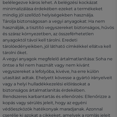
belélegezve káros lehet. A belégzési kockázat
minimalizálása érdekében ezeket a termékeket
mindig jól szellőző helyiségekben használja.
Tárolja biztonságosan a vegyi anyagokat: Ha nem
használják, a tisztító vegyszereket biztonságos, hűvös
és száraz környezetben, az összeférhetetlen
anyagoktól távol kell tárolni. Eredeti
tárolóedényeikben, jól látható címkékkel ellátva kell
tárolni őket.
A vegyi anyagok megfelelő ártalmatlanítása: Soha ne
öntse a fel nem használt vagy nem kívánt
vegyszereket a lefolyóba, kivéve, ha erre külön
utasítást adtak. Ehelyett kövesse a gyártó irányelveit
vagy a helyi hulladékkezelési előírásokat a
biztonságos ártalmatlanítás érdekében.
Rendszeres karbantartás és ellenőrzés: Ellenőrizze a
kopás vagy sérülés jeleit, hogy az egyéni
védőeszközök hatékonyak maradjanak. Azonnal
cserélje ki azokat a cikkeket, amelyek a romlás jeleit