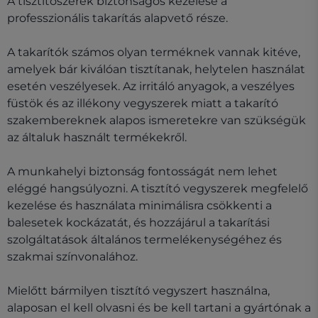
A tisztítószerek biztonságos kezelése a
professzionális takarítás alapvető része.
A takarítók számos olyan terméknek vannak kitéve,
amelyek bár kiválóan tisztítanak, helytelen használat
esetén veszélyesek. Az irritáló anyagok, a veszélyes
füstök és az illékony vegyszerek miatt a takarító
szakembereknek alapos ismeretekre van szükségük
az általuk használt termékekről.
A munkahelyi biztonság fontosságát nem lehet
eléggé hangsúlyozni. A tisztító vegyszerek megfelelő
kezelése és használata minimálisra csökkenti a
balesetek kockázatát, és hozzájárul a takarítási
szolgáltatások általános termelékenységéhez és
szakmai színvonalához.
Mielőtt bármilyen tisztító vegyszert használna,
alaposan el kell olvasni és be kell tartani a gyártónak a