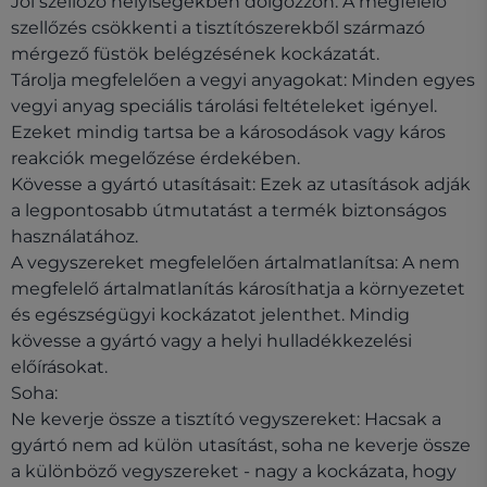
Jól szellőző helyiségekben dolgozzon: A megfelelő
szellőzés csökkenti a tisztítószerekből származó
mérgező füstök belégzésének kockázatát.
Tárolja megfelelően a vegyi anyagokat: Minden egyes
vegyi anyag speciális tárolási feltételeket igényel.
Ezeket mindig tartsa be a károsodások vagy káros
reakciók megelőzése érdekében.
Kövesse a gyártó utasításait: Ezek az utasítások adják
a legpontosabb útmutatást a termék biztonságos
használatához.
A vegyszereket megfelelően ártalmatlanítsa: A nem
megfelelő ártalmatlanítás károsíthatja a környezetet
és egészségügyi kockázatot jelenthet. Mindig
kövesse a gyártó vagy a helyi hulladékkezelési
előírásokat.
Soha:
Ne keverje össze a tisztító vegyszereket: Hacsak a
gyártó nem ad külön utasítást, soha ne keverje össze
a különböző vegyszereket - nagy a kockázata, hogy