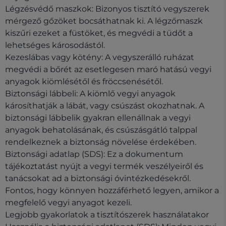
Légzésvédő maszkok: Bizonyos tisztító vegyszerek
mérgező gőzöket bocsáthatnak ki. A légzőmaszk
kiszűri ezeket a füstöket, és megvédi a tüdőt a
lehetséges károsodástól.
Kezeslábas vagy kötény: A vegyszerálló ruházat
megvédi a bőrét az esetlegesen maró hatású vegyi
anyagok kiömlésétől és fröccsenésétől.
Biztonsági lábbeli: A kiömlő vegyi anyagok
károsíthatják a lábát, vagy csúszást okozhatnak. A
biztonsági lábbelik gyakran ellenállnak a vegyi
anyagok behatolásának, és csúszásgátló talppal
rendelkeznek a biztonság növelése érdekében.
Biztonsági adatlap (SDS): Ez a dokumentum
tájékoztatást nyújt a vegyi termék veszélyeiről és
tanácsokat ad a biztonsági óvintézkedésekről.
Fontos, hogy könnyen hozzáférhető legyen, amikor a
megfelelő vegyi anyagot kezeli.
Legjobb gyakorlatok a tisztítószerek használatakor