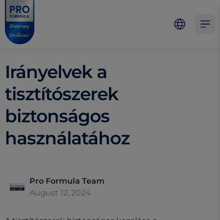
Skip to main content
Skip to navigation
Skip to footer
Pro Formula
Open 
Irányelvek a
tisztítószerek
biztonságos
használatához
Pro Formula Team
August 12, 2024