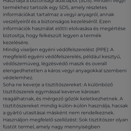
Használja a biztonsági adatlapot (SDS): Minden vegyi
termékhez tartozik egy SDS, amely részletes
információkat tartalmaz a vegyi anyagról, annak
veszélyeiről és a biztonságos kezeléséről. Ezen
információk használat előtti elolvasása és megértése
biztosítja, hogy felkészült legyen a termék
kezelésére.
Mindig viseljen egyéni védőfelszerelést (PPE): A
megfelelő egyéni védőfelszerelés, például kesztyű,
védőszemüveg, légzésvédő maszk és overall
elengedhetetlen a káros vegyi anyagokkal szembeni
védelemhez.
Soha ne keverje a tisztítószereket: A különböző
tisztítószerek egymással keverve károsan
reagálhatnak, és mérgező gőzök keletkezhetnek. A
tisztítószereket mindig külön-külön használja, hacsak
a gyártó utasításai másként nem rendelkeznek.
Használjon megfelelő szellőzést: Sok tisztítószer olyan
füstöt termel, amely nagy mennyiségben