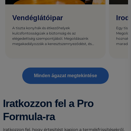
Vendéglátóipar
Irod
A tiszta konyhák és étkezőhelyek
Egy tisz
kulcsfontosságúak a biztonság és az
Megoldá
elégedettség szempontjából. Megoldásaink
hoznak l
megakadályozzák a keresztszennyeződést, és
maradan
mindenkit megóvnak.
Minden ágazat megtekintése
Iratkozzon fel a Pro
Formula-ra
Iratkozzon fel, hogy értesítést kapjon a termékfrissítésekről,