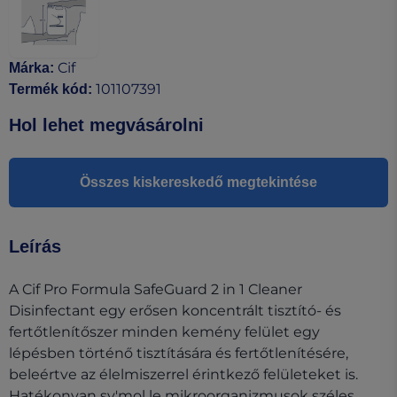
Cif
Márka
:
101107391
Termék kód
:
Hol lehet megvásárolni
Összes kiskereskedő megtekintése
Leírás
A Cif Pro Formula SafeGuard 2 in 1 Cleaner
Disinfectant egy erősen koncentrált tisztító- és
fertőtlenítőszer minden kemény felület egy
lépésben történő tisztítására és fertőtlenítésére,
beleértve az élelmiszerrel érintkező felületeket is.
Hatékonyan sy'mol le mikroorganizmusok széles