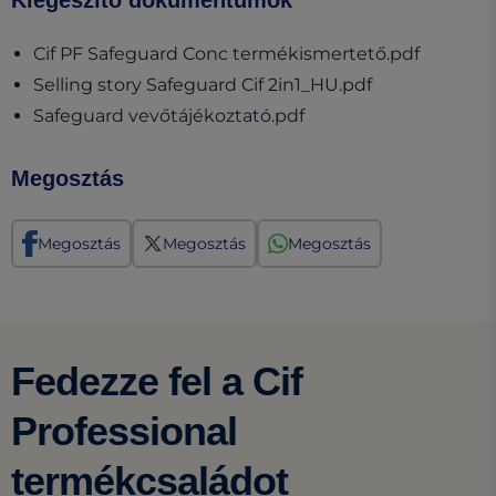
(opens i
Cif PF Safeguard Conc termékismertető.pdf
(opens in a n
Selling story Safeguard Cif 2in1_HU.pdf
(opens in a new tab)
Safeguard vevőtájékoztató.pdf
Megosztás
Megosztás
Megosztás
Megosztás
Fedezze fel a Cif
Professional
termékcsaládot