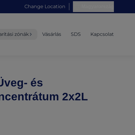
Change Location
Magyarország
arítási zónák
Vásárlás
SDS
Kapcsolat
Üveg- és
Koncentrátum 2x2L