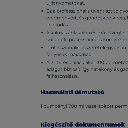
ujjlenyomatokat.
Ez a professzionális üvegtisztító gyo
eredményért, és gondoskodik róla
lerakódás.
Alkalmas ablakokra és más üvegfelü
különféle professzionális környezet
Professzionális összetétele gyorsan e
fényesek maradnak.
A 2 literes palack akár 100 permete
adagot biztosít, így hatékony és g
felhasználásra.
Használati útmutató
1 pumpányi 700 ml vízzel töltött per
Kiegészítő dokumentumok