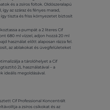
tok és a zsíros foltok. Oldószeralapú
, így az száraz és fényes marad,
gy tiszta és friss környezetet biztosít
ztassa a pumpát a 2 literes Cif
ont 680 ml vízzel, adjon hozzá 20 ml
d használat előtt alaposan rázza fel.
tosít, az ablakokat és üvegfelületeket
imalizálja a tárolóhelyet a Cif
tisztító 2L használatával – a
k ideális megoldásával.
esztett Cif Professional Koncentrált
ávolítja a zsíros csíkokat és az