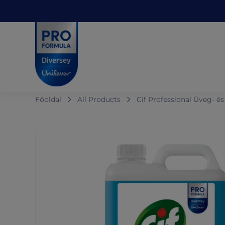
Skip to main content
Skip to navigation
Skip to footer
Pro Formula
Főoldal
All Products
Cif Professional Üveg- é