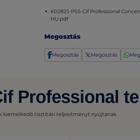
K02823-PSS-Cif Professional Conce
(opens in a new tab)
HU.pdf
Megosztás
Megosztás
Megosztás
Meg
Cif Professional 
 kiemelkedő tisztítási teljesítményt nyújtanak