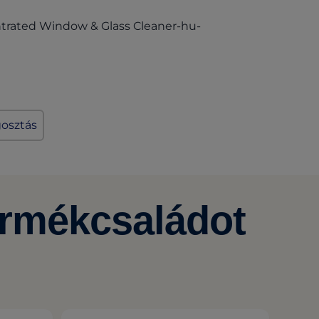
ntrated Window & Glass Cleaner-hu-
osztás
termékcsaládot