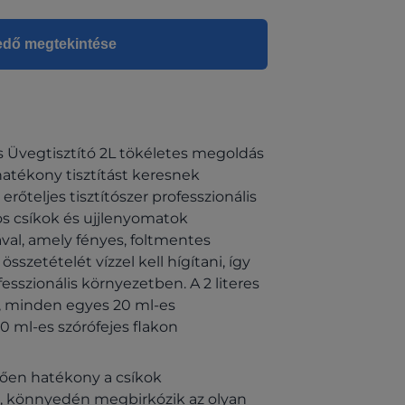
edő megtekintése
és Üvegtisztító 2L tökéletes megoldás
atékony tisztítást keresnek
rőteljes tisztítószer professzionális
íros csíkok és ujjlenyomatok
ával, amely fényes, foltmentes
sszetételét vízzel kell hígítani, így
sszionális környezetben. A 2 literes
az, minden egyes 20 ml-es
 ml-es szórófejes flakon
dően hatékony a csíkok
an, könnyedén megbirkózik az olyan