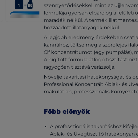
szennyeződésekkel, mint az ujjlenyoma
formulája gyorsan elpárolog a felületről
maradék nélkül. A termék illatmentes, í
hozzáadott illatanyagok nélkül.
A legjobb eredmény érdekében csatlako
kannához, töltse meg a szórófejes flak
Cif koncentrátumot (egy pumpálás), maj
A hígított formula átfogó tisztítást biz
ragyogóan tisztává varázsolja.
Növelje takarítási hatékonyságát és opt
Professional Koncentrált Ablak- és Üveg
makulátlan, professzionális környezete
Főbb előnyök
A professzionális takarításhoz kifejl
Ablak- és Üvegtisztító hatékonyan elt