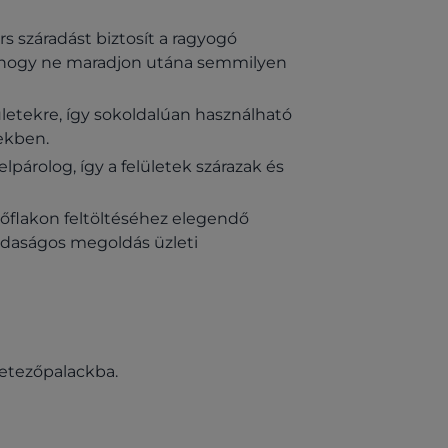
rs száradást biztosít a ragyogó
, hogy ne maradjon utána semmilyen
letekre, így sokoldalúan használható
ekben.
lpárolog, így a felületek szárazak és
zőflakon feltöltéséhez elegendő
azdaságos megoldás üzleti
metezőpalackba.