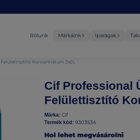
Rólunk
Márkáink
Iparágak
Tak
s Felülettisztító Koncentrátum 2x2L
Cif Professional 
Felülettisztító 
Cif
Márka
:
9303534
Termék kód
:
Hol lehet megvásárolni