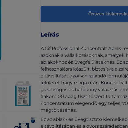
Összes kiskeresk
Leírás
A Cif Professional Koncentrált Ablak- 
azoknak a vállalkozásoknak, amelyek h
ablakokhoz és üvegfelületekhez. Ez az e
felhasználásra készült, biztosítva a zs
eltávolítását gyorsan száradó formuláj
felületet hagy maga után. Koncentrált ö
gazdaságos és hatékony választás profe
flakon 100 adag tisztítószert tartalm
koncentrátum elegendő egy teljes, 700
megtöltéséhez.
Ez az ablak- és üvegtisztító kiemelke
eltávolításában és a gyors száradásb