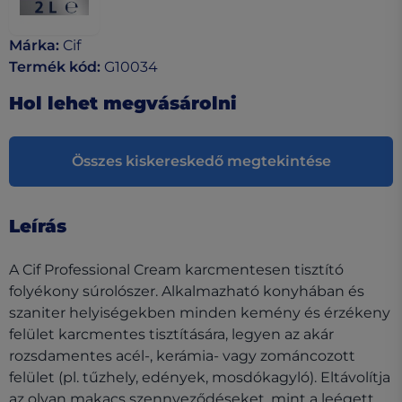
Márka
:
Cif
Termék kód
:
G10034
Hol lehet megvásárolni
Összes kiskereskedő megtekintése
Leírás
A Cif Professional Cream karcmentesen tisztító
folyékony súrolószer. Alkalmazható konyhában és
szaniter helyiségekben minden kemény és érzékeny
felület karcmentes tisztítására, legyen az akár
rozsdamentes acél-, kerámia- vagy zománcozott
felület (pl. tűzhely, edények, mosdókagyló). Eltávolítja
az olyan makacs szennyeződéseket, mint a leégett