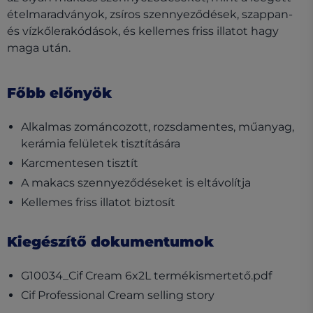
ételmaradványok, zsíros szennyeződések, szappan-
és vízkőlerakódások, és kellemes friss illatot hagy
maga után.
Főbb előnyök
Alkalmas zománcozott, rozsdamentes, műanyag,
kerámia felületek tisztítására
Karcmentesen tisztít
A makacs szennyeződéseket is eltávolítja
Kellemes friss illatot biztosít
Kiegészítő dokumentumok
(opens 
G10034_Cif Cream 6x2L termékismertető.pdf
(opens in a new t
Cif Professional Cream selling story