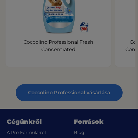
Coccolino Professional Fresh
Coc
Concentrated
Cond
Coccolino Professional vásárlása
Cégünkről
Források
A Pro Formula-ról
Blog