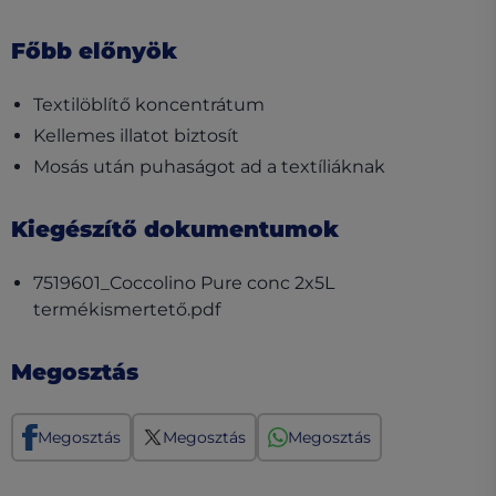
Főbb előnyök
Textilöblítő koncentrátum
Kellemes illatot biztosít
Mosás után puhaságot ad a textíliáknak
Kiegészítő dokumentumok
7519601_Coccolino Pure conc 2x5L
(opens in a new tab)
termékismertető.pdf
Megosztás
Megosztás
Megosztás
Megosztás