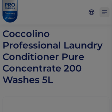
Skip to main content
Skip to navigation
Skip to footer
Pro Formula
Open 
Coccolino
Professional Laundry
Conditioner Pure
Concentrate 200
Washes 5L