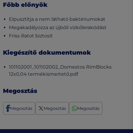
Főbb előnyök
Elpusztítja a nem látható baktériumokat
Megakadályozza az újbóli vízkőlerakódást
Friss illatot biztosít
Kiegészítő dokumentumok
101102001_101102002_Domestos RimBlocks
(opens in a new tab)
12x0,04 termékismertető.pdf
Megosztás
Megosztás
Megosztás
Megosztás