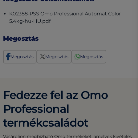
K02388-PSS Omo Professional Automat Color
(opens in a new tab)
5.4kg-hu-HU.pdf
Megosztás
Megosztás
Megosztás
Megosztás
Fedezze fel az Omo
Professional
termékcsaládot
Vásároljon megbízható Omo termékeket, amelyek kivételes