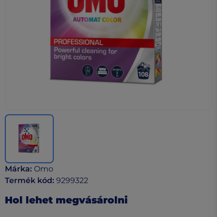
Márka
:
Omo
Termék kód
:
9299322
Hol lehet megvásárolni