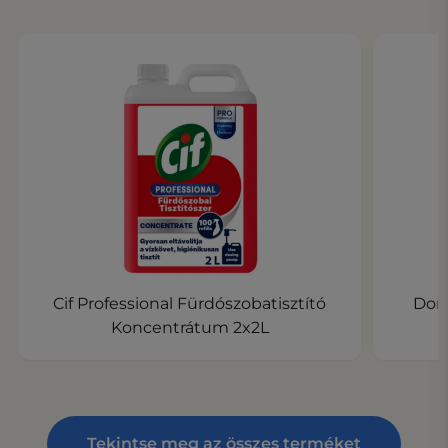
Cif Professional Fürdószobatisztító
Dome
Koncentrátum 2x2L
Tekintse meg az összes terméket