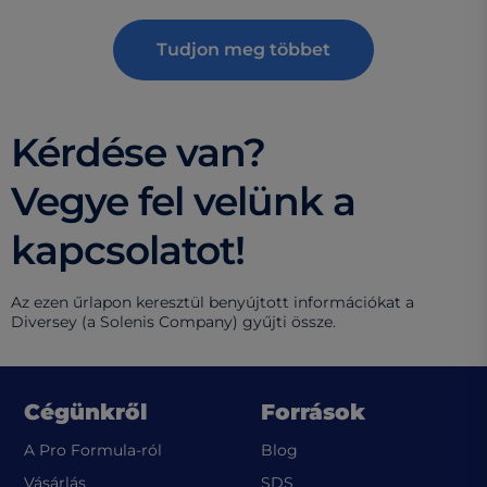
Tudjon meg többet
Kérdése van?
Vegye fel velünk a
kapcsolatot!
Az ezen űrlapon keresztül benyújtott információkat a
Diversey (a Solenis Company) gyűjti össze.
Cégünkről
Források
A Pro Formula-ról
Blog
(opens in a new tab)
Vásárlás
SDS