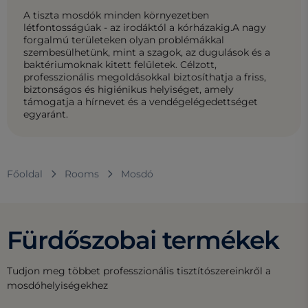
A tiszta mosdók minden környezetben
létfontosságúak - az irodáktól a kórházakig.A nagy
forgalmú területeken olyan problémákkal
szembesülhetünk, mint a szagok, az dugulások és a
baktériumoknak kitett felületek. Célzott,
professzionális megoldásokkal biztosíthatja a friss,
biztonságos és higiénikus helyiséget, amely
támogatja a hírnevet és a vendégelégedettséget
egyaránt.
Főoldal
Rooms
Mosdó
Fürdőszobai termékek
Tudjon meg többet professzionális tisztítószereinkről a
mosdóhelyiségekhez