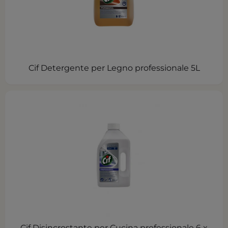
Cif Detergente per Legno professionale 5L
Cif Disincrostante per Cucina professionale 6 x