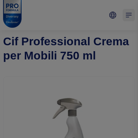
Skip to main content
Skip to navigation
Skip to footer
Pro Formula
Open 
Cif Professional Crema
per Mobili 750 ml