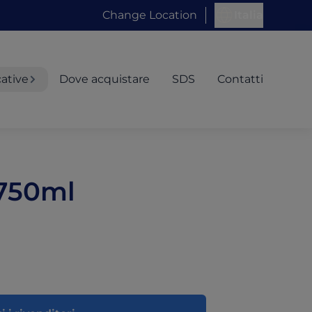
Change Location
Italia
cative
Dove acquistare
SDS
Contatti
 750ml