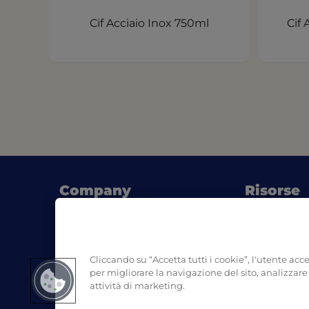
Cif Acciaio Inox 750ml
Cif 
Company
Risorse
(opens 
Chi siamo
Blog
Dove acquistare
Consigli di 
(opens 
Contatti
SDS
Cliccando su “Accetta tutti i cookie”, l'utente acc
Smaltiment
per migliorare la navigazione del sito, analizzare l
attività di marketing.