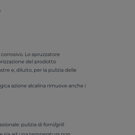
e
n corrosivo. Lo spruzzatore
orizzazione del prodotto
astre e, diluito, per la pulizia delle
ica azione alcalina rimuove anche i
onale: pulizia di forni/grill
tare sia ad una temperatura non