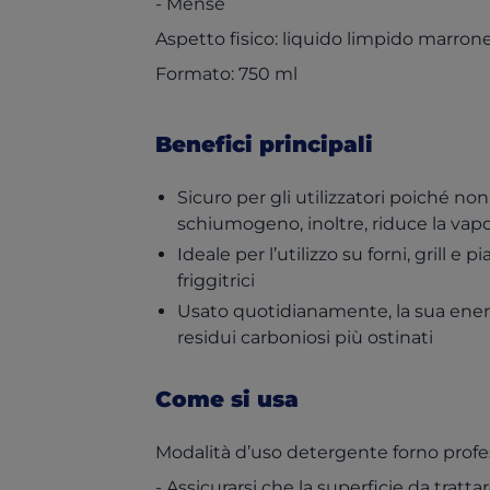
- Mense
Aspetto fisico: liquido limpido marron
Formato: 750 ml
Benefici principali
Sicuro per gli utilizzatori poiché no
schiumogeno, inoltre, riduce la vap
Ideale per l’utilizzo su forni, grill e pi
friggitrici
Usato quotidianamente, la sua energ
residui carboniosi più ostinati
Come si usa
Modalità d’uso detergente forno professi
- Assicurarsi che la superficie da trat