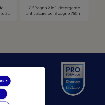
de
Cif Bagno 2 in 1, detergente
to 5L
anticalcare per il bagno 750ml
pens in a new tab)
(opens in a new tab)
rsy
ookie