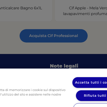
Anticalcare Bagno 6x1L
Cif Apple - Mela Ver
lavapavimenti profuma
Acquista Cif Professional
Note legali
in a new tab)
(o
Informativa sulla privacy UL
pulizia
Informativa sulla privacy Dive
Accetta tutti i c
in a new tab)
etta di memorizzare i cookie sul dispositivo
(opens in a new tab)
o imballi
'utilizzo del sito e assistere nelle nostre
Rifiuta tutti