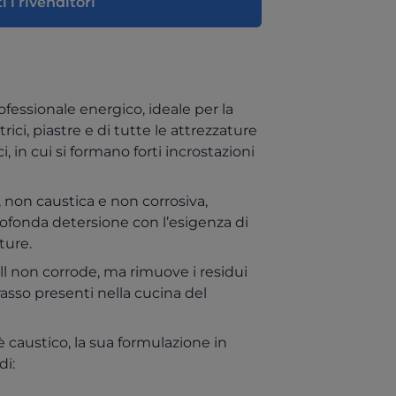
i i rivenditori
rofessionale energico, ideale per la
itrici, piastre e di tutte le attrezzature
 in cui si formano forti incrostazioni
 non caustica e non corrosiva,
rofonda detersione con l’esigenza di
ture.
ll non corrode, ma rimuove i residui
grasso presenti nella cucina del
 caustico, la sua formulazione in
di: