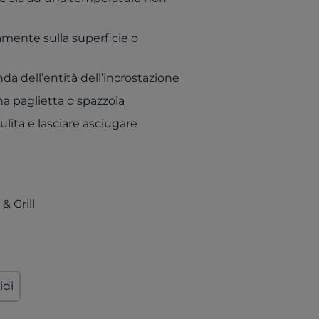
tamente sulla superficie o
da dell’entità dell’incrostazione
a paglietta o spazzola
lita e lasciare asciugare
(opens in a new tab)
& Grill
idi