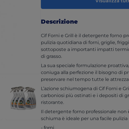
Visualizza tutt
Descrizione
Cif Forni e Grill è il detergente forno p
pulizia quotidiana di forni, griglie, frigg
sottoposte a importanti impatti termici,
di grasso.
La sua speciale formulazione proattiva,
coniuga alla perfezione il bisogno di p
preservare nel tempo tutte le attrezza
L’azione schiumogena di Cif Forni e Gri
carboniosi più ostinati e i depositi di 
ristorante.
Il detergente forno professionale non è
schiuma è ideale per una facile pulizia 
- forni