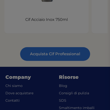
Cif Acciaio Inox 750ml
Acquista Cif Professional
Company
Risorse
(opens in a new tab)
Chi siamo
Blog
Dove acquistare
Consigli di pulizia
(opens in a new tab)
Contatti
SDS
(opens in
Smaltimento imballi