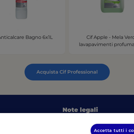
Anticalcare Bagno 6x1L
Cif Apple - Mela Ver
lavapavimenti profuma
Acquista Cif Professional
Note legali
in a new tab)
(o
Informativa sulla privacy UL
pulizia
Informativa sulla privacy Dive
Accetta tutti i c