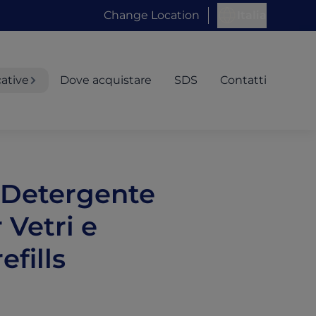
Change Location
Italia
cative
Dove acquistare
SDS
Contatti
l Detergente
 Vetri e
efills