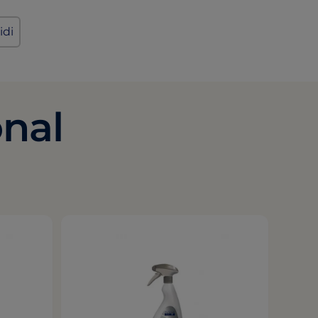
idi
onal