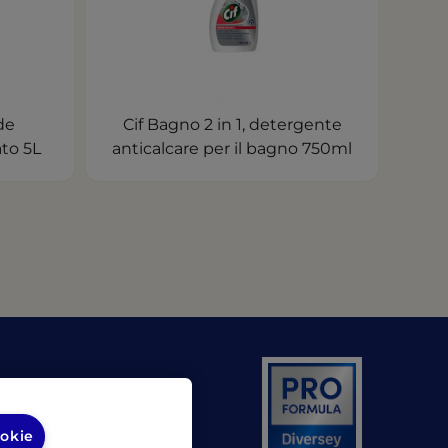
de
Cif Bagno 2 in 1, detergente
to 5L
anticalcare per il bagno 750ml
pens in a new tab)
(opens in a new tab)
rsy
ookie