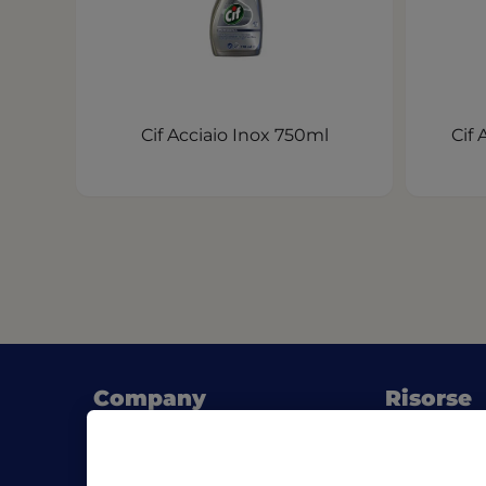
Cif Acciaio Inox 750ml
Cif 
Company
Risorse
(opens 
Chi siamo
Blog
Dove acquistare
Consigli di 