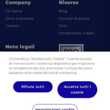
Company
Risorse
(opens in a new tab)
Chi siamo
Blog
Dove acquistare
Consigli di pulizia
(opens in a new tab)
Contatti
SDS
(opens in
Smaltimento imballi
Note legali
Informativa sulla privacy
Cliccando su “Accetta tutti i cookie”, l'utente accetta
(opens in a new tab)
UL
di memorizzare i cookie sul dispositivo per migliorare
Informativa sulla privacy
la navigazione del sito, analizzare l'utilizzo del sito e
(opens in a new tab)
Diversy
assistere nelle nostre attività di marketing.
Rifiuta tutti
Accetta tutti i
cookie
(opens in a new tab)
(opens in a new tab)
(opens in a 
Impostazioni cookie