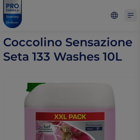
Skip to main content
Skip to navigation
Skip to footer
Pro Formula
Open 
Coccolino Sensazione
Seta 133 Washes 10L