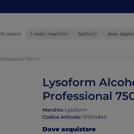
Chi siamo
I nostri marchi
Settori
Aree Appli
Professional 750 ml
Lysoform Alcoho
Professional 75
Marchio
:
Lysoform
Codice Articolo
:
101104845
Dove acquistare