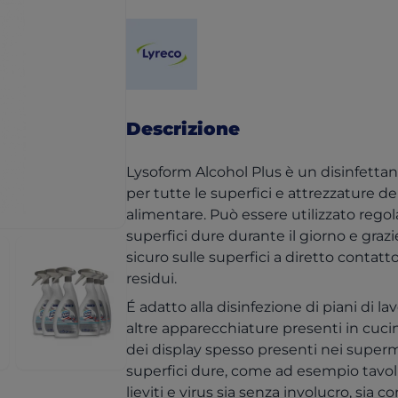
(opens in a new tab)
Descrizione
Lysoform Alcohol Plus è un disinfettant
per tutte le superfici e attrezzature de
alimentare. Può essere utilizzato regol
superfici dure durante il giorno e grazi
sicuro sulle superfici a diretto contatto
residui.
É adatto alla disinfezione di piani di lav
altre apparecchiature presenti in cucin
dei display spesso presenti nei superm
superfici dure, come ad esempio tavoli 
lieviti e virus sia senza involucro, sia 