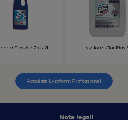
oform Classico Plus 2L
Lysoform Clor Plus 
Acquista Lysoform Professional
Note legali
in a new tab)
(o
Informativa sulla privacy UL