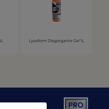
5L
Lysoform Disgorgante Gel 1L
pens in a new tab)