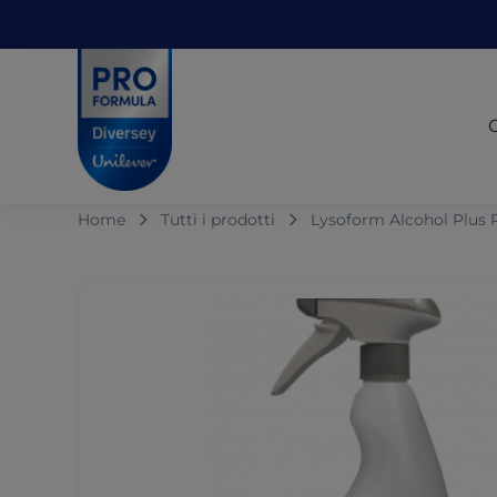
Skip to main content
Skip to navigation
Skip to footer
Pro Formula
Home
Tutti i prodotti
Lysoform Alcohol Plus 