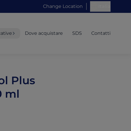
Change Location
Italia
cative
Dove acquistare
SDS
Contatti
l Plus
0 ml