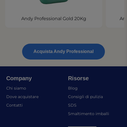
Andy Professional Gold 20Kg
And
Acquista Andy Professional
Company
Risorse
(opens in a new tab)
Chi siamo
Blog
Dove acquistare
Consigli di pulizia
(opens in a new tab)
Contatti
SDS
(opens in
Smaltimento imballi