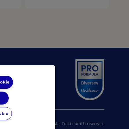
pens in a new tab)
(opens in a new tab)
rsy
ookie
okie
©
2026
Pro Formula. Tutti i diritti riservati.