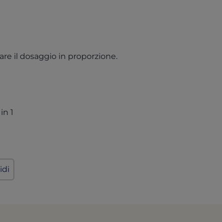
are il dosaggio in proporzione.
(opens in a new tab)
in 1
idi