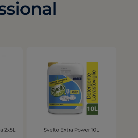
ssional
ca 2x5L
Svelto Extra Power 10L