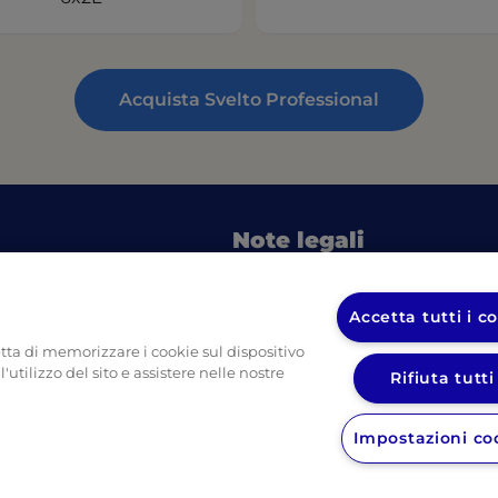
Acquista Svelto Professional
Note legali
in a new tab)
(o
Informativa sulla privacy UL
pulizia
Informativa sulla privacy Dive
Accetta tutti i c
in a new tab)
etta di memorizzare i cookie sul dispositivo
(opens in a new tab)
o imballi
'utilizzo del sito e assistere nelle nostre
Rifiuta tutti
Impostazioni co
In
ns in a new tab)