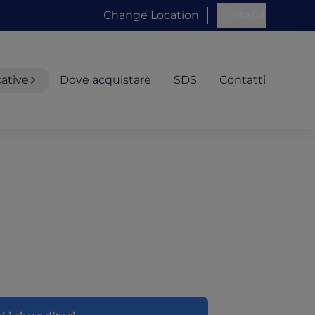
Change Location
Italia
cative
Dove acquistare
SDS
Contatti