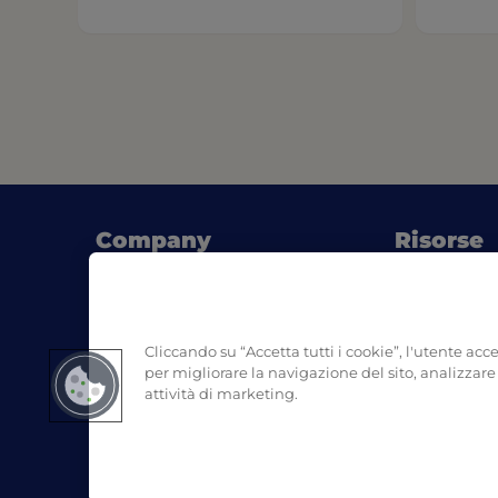
Company
Risorse
(opens 
Chi siamo
Blog
Dove acquistare
Consigli di 
(opens 
Contatti
SDS
Cliccando su “Accetta tutti i cookie”, l'utente acc
Smaltiment
per migliorare la navigazione del sito, analizzare l
attività di marketing.
Instagram
Facebook
Linked
(opens in a new tab)
(opens in a new tab)
(ope