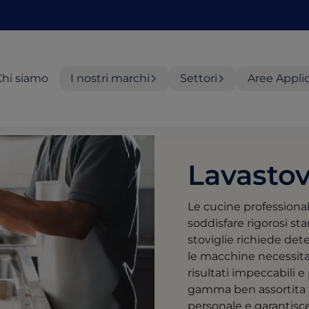
Chi siamo
I nostri marchi
Settori
Aree Appli
Lavastov
Le cucine professional
soddisfare rigorosi sta
stoviglie richiede dete
le macchine necessita
risultati impeccabili 
gamma ben assortita f
personale e garantisce