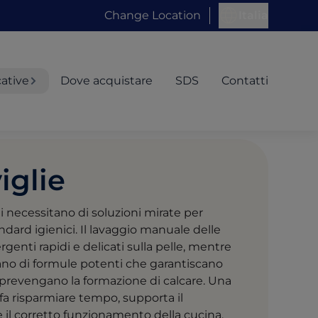
Change Location
Italia
cative
Dove acquistare
SDS
Contatti
iglie
i necessitano di soluzioni mirate per
ndard igienici. Il lavaggio manuale delle
rgenti rapidi e delicati sulla pelle, mentre
no di formule potenti che garantiscano
e prevengano la formazione di calcare. Una
a risparmiare tempo, supporta il
 il corretto funzionamento della cucina.