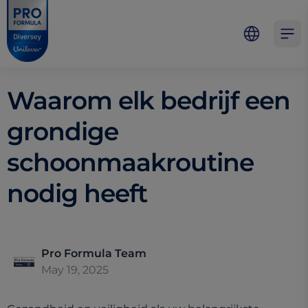
Skip to main content
Skip to navigation
Skip to footer
Pro Formula
Open 
Waarom elk bedrijf een
grondige
schoonmaakroutine
nodig heeft
Pro Formula Team
May 19, 2025