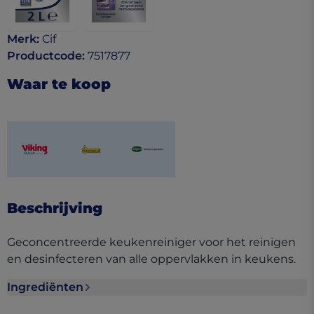
Merk
:
Cif
Productcode
:
7517877
Waar te koop
(opens in a new tab)
(opens in a new tab)
(opens in a new tab)
Beschrijving
Geconcentreerde keukenreiniger voor het reinigen
en desinfecteren van alle oppervlakken in keukens.
Ingrediënten
Ingrediënten section collapsed