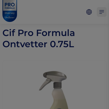
Skip to main content
Skip to navigation
Skip to footer
Pro Formula
Open 
Cif Pro Formula
Ontvetter 0.75L