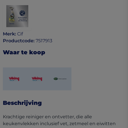
Merk
:
Cif
Productcode
:
7517913
Waar te koop
(opens in a new tab)
(opens in a new tab)
(opens in a new tab)
Beschrijving
Krachtige reiniger en ontvetter, die alle
keukenvlekken inclusief vet, zetmeel en eiwitten