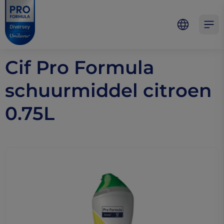
Skip to main content
Skip to navigation
Skip to footer
Pro Formula
Open 
Cif Pro Formula
schuurmiddel citroen
0.75L