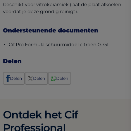
Geschikt voor vitrokeramiek (laat de plaat afkoelen
voordat je deze grondig reinigt).
Ondersteunende documenten
(opens in
Cif Pro Formula schuurmiddel citroen 0.75L
Delen
Delen
Delen
Delen
Ontdek het Cif
Professional