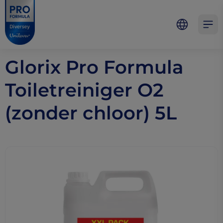
Skip to main content
Skip to navigation
Skip to footer
Pro Formula
Open 
Glorix Pro Formula
Toiletreiniger O2
(zonder chloor) 5L