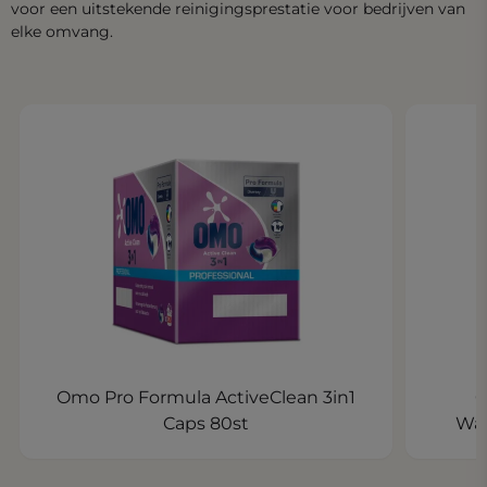
voor een uitstekende reinigingsprestatie voor bedrijven van
elke omvang.
Omo Pro Formula ActiveClean 3in1
O
Caps 80st
Was