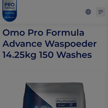
Skip to main content
Skip to navigation
Skip to footer
Pro Formula
Open 
Omo Pro Formula
Advance Waspoeder
14.25kg 150 Washes