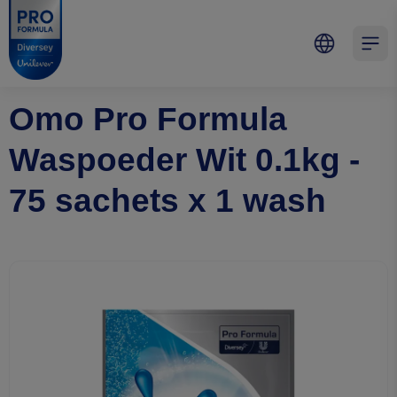
Skip to main content
Skip to navigation
Skip to footer
Pro Formula
Open 
Omo Pro Formula
Waspoeder Wit 0.1kg -
75 sachets x 1 wash