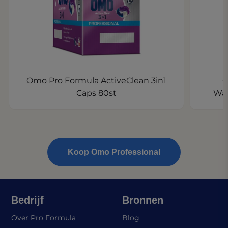
Omo Pro Formula ActiveClean 3in1
O
Caps 80st
Was
Koop Omo Professional
Bedrijf
Bronnen
Over Pro Formula
Blog