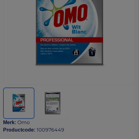
Omo
Merk
:
100976449
Productcode
: