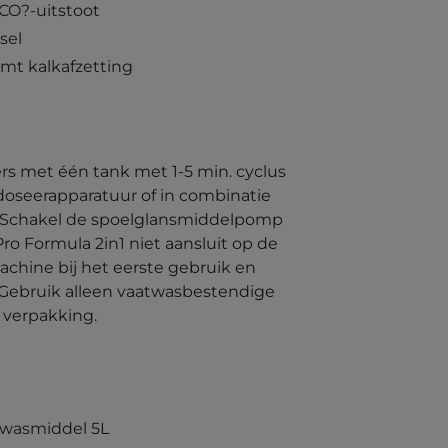
CO?-uitstoot
sel
omt kalkafzetting
rs met één tank met 1-5 min. cyclus
doseerapparatuur of in combinatie
 Schakel de spoelglansmiddelpomp
Pro Formula 2in1 niet aansluit op de
chine bij het eerste gebruik en
. Gebruik alleen vaatwasbestendige
p verpakking.
(opens in a new tab)
twasmiddel 5L