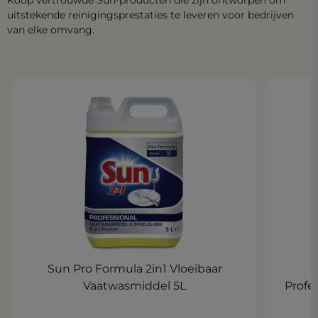
Koop vertrouwde Sun-producten die zijn ontworpen om
uitstekende reinigingsprestaties te leveren voor bedrijven
van elke omvang.
Sun Pro Formula 2in1 Vloeibaar
Vaatwasmiddel 5L
Profe