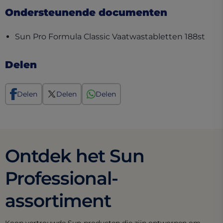
Ondersteunende documenten
(ope
Sun Pro Formula Classic Vaatwastabletten 188st
Delen
Delen
Delen
Delen
Ontdek het Sun
Professional-
assortiment