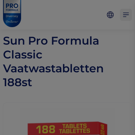
Skip to main content
Skip to navigation
Skip to footer
Pro Formula
Open 
Sun Pro Formula
Classic
Vaatwastabletten
188st