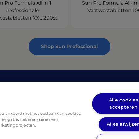
n Pro Formula All in 1
Sun Pro Formula All-in-
Professionele
Vaatwastabletten 10
wastabletten XXL 200st
Shop Sun Professional
nen
Privacy
(opens in
Privacybeleid UL
Alle cookies
(opens in a new tab)
(op
eidsbladen
Privacybeleid Diversey
accepteren
at u akkoord met het opslaan van cookies
avigatie, het analyseren van
Alles afwijze
rketingprojecten.