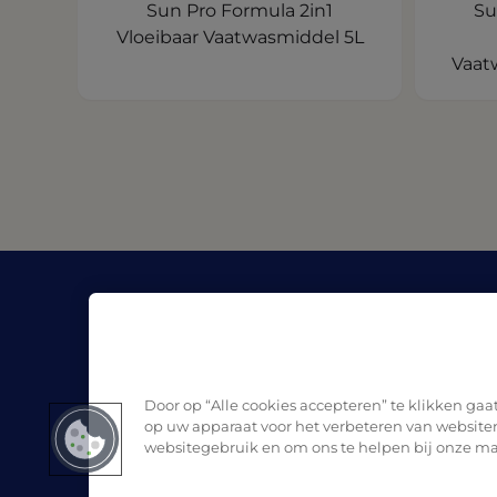
Sun Pro Formula 2in1
Su
Vloeibaar Vaatwasmiddel 5L
Vaat
Bedrijf
Bron
Over Pro Formula
Blog
Waar te koop
Veiligh
Contact
Door op “Alle cookies accepteren” te klikken ga
op uw apparaat voor het verbeteren van websiten
websitegebruik en om ons te helpen bij onze ma