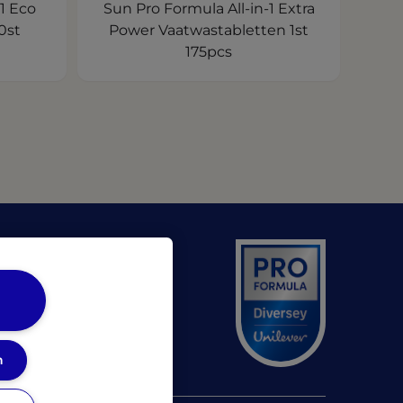
1 Eco
Sun Pro Formula All-in-1 Extra
0st
Power Vaatwastabletten 1st
175pcs
 a new tab)
ens in a new tab)
n