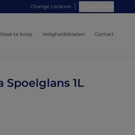
Change Location
Nederland
Waar te koop
Veiligheidsbladen
Contact
 Spoelglans 1L