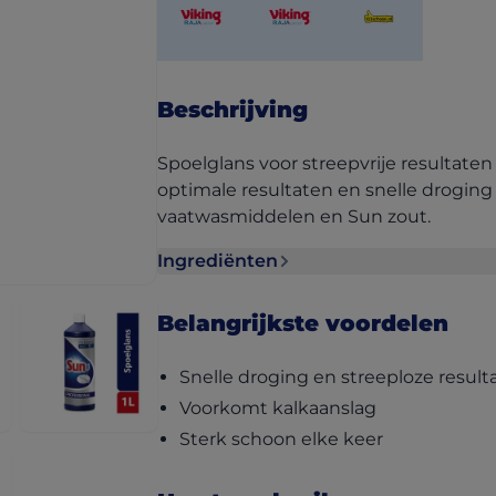
(opens in a new tab)
(opens in a new tab)
(opens in a new ta
Beschrijving
Spoelglans voor streepvrije resultaten
optimale resultaten en snelle drogi
vaatwasmiddelen en Sun zout.
Ingrediënten
Ingrediënten section collapsed
Belangrijkste voordelen
Snelle droging en streeploze result
Voorkomt kalkaanslag
Sterk schoon elke keer