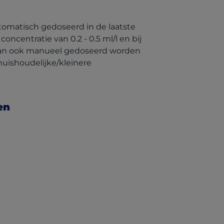
omatisch gedoseerd in de laatste
ncentratie van 0.2 - 0.5 ml/l en bij
 kan ook manueel gedoseerd worden
huishoudelijke/kleinere
en
s in a new tab)