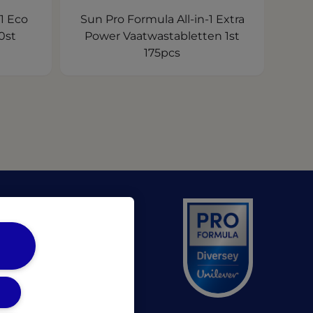
1 Eco
Sun Pro Formula All-in-1 Extra
0st
Power Vaatwastabletten 1st
175pcs
 a new tab)
ens in a new tab)
n