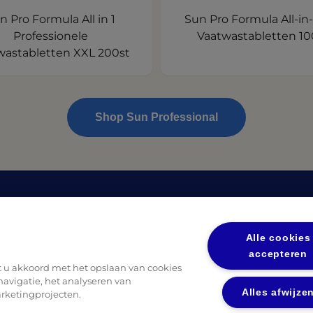
n Pro Formula All in 1
Sun Pro Formula All-in-
Professionele
Vaatwastabletten 10
wastabletten XXL 200st
Shop Sun Professional
en
Privacy
(opens in
Privacybeleid UL
Alle cookies
(opens in a new tab)
(op
eidsbladen
Privacybeleid Diversey
accepteren
at u akkoord met het opslaan van cookies
avigatie, het analyseren van
Alles afwijze
rketingprojecten.