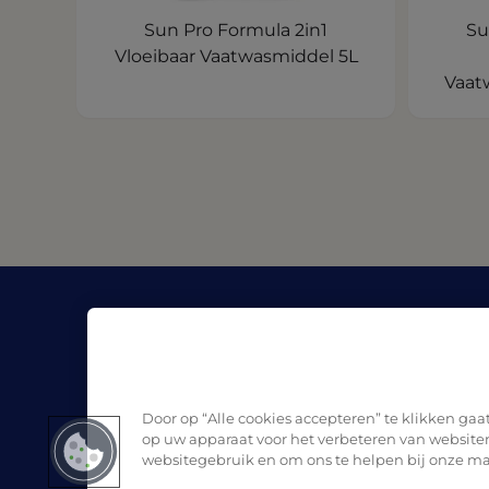
Sun Pro Formula 2in1
Su
Vloeibaar Vaatwasmiddel 5L
Vaat
Bedrijf
Bronn
Over Pro Formula
Blog
Waar te koop
Veiligh
Contact
Door op “Alle cookies accepteren” te klikken ga
op uw apparaat voor het verbeteren van websiten
websitegebruik en om ons te helpen bij onze ma