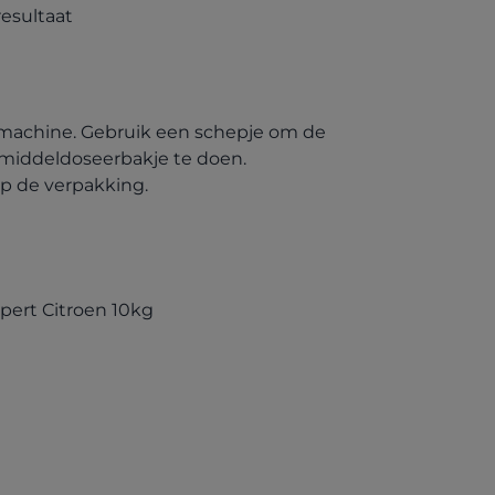
esultaat
 machine. Gebruik een schepje om de
smiddeldoseerbakje te doen.
p de verpakking.
(opens in a new tab)
pert Citroen 10kg