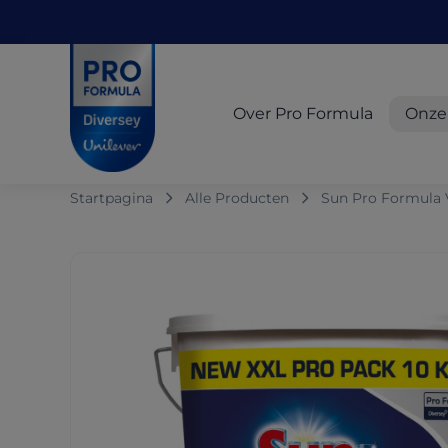
Skip to main content
Skip to navigation
Skip to footer
Pro Formula
Over Pro Formula
Onze
Startpagina
Alle Producten
Sun Pro Formula 