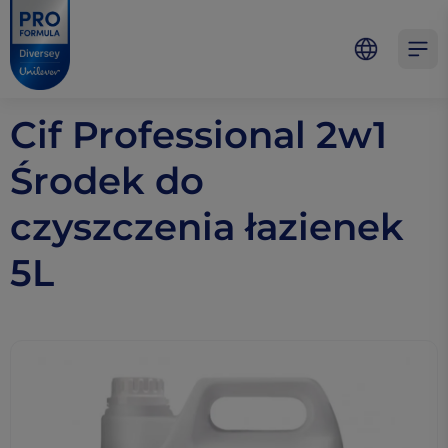
Skip to main content
Skip to navigation
Skip to footer
Pro Formula
Open 
Cif Professional 2w1
Środek do
czyszczenia łazienek
5L