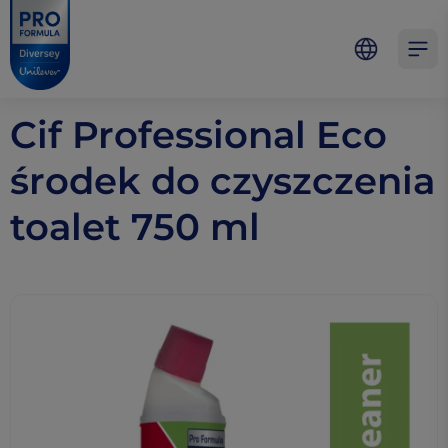
Skip to main content
Skip to navigation
Skip to footer
Pro Formula
Open 
Cif Professional Eco
środek do czyszczenia
toalet 750 ml