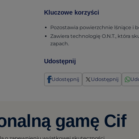
Kluczowe korzyści
Pozostawia powierzchnie lśniące i 
Zawiera technologię O.N.T., która s
zapach.
Udostępnij
Udostępnij
Udostępnij
Udo
jonalną gamę Cif
lą o zapewnieniu wyjątkowej skuteczności