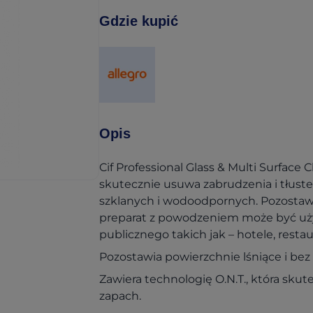
Gdzie kupić
(opens in a new tab)
Opis
Cif Professional Glass & Multi Surface 
skutecznie usuwa zabrudzenia i tłuste
szklanych i wodoodpornych. Pozostawia
preparat z powodzeniem może być uż
publicznego takich jak – hotele, restau
Pozostawia powierzchnie lśniące i be
Zawiera technologię O.N.T., która skut
zapach.