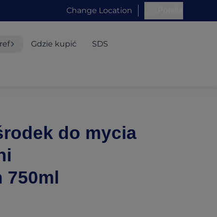
Change Location
Polska
ref
Gdzie kupić
SDS
 środek do mycia
ni
h 750ml