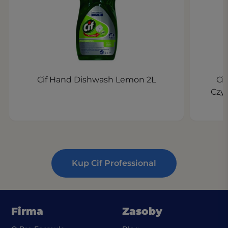
Cif Hand Dishwash Lemon 2L
Ci
Czys
Kup Cif Professional
Firma
Zasoby