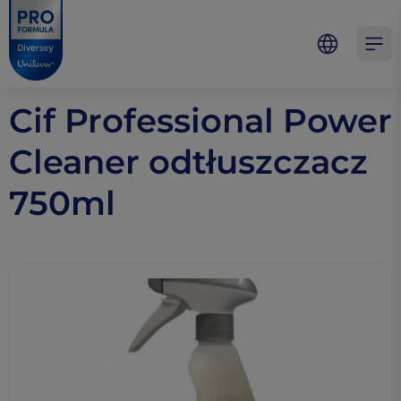
Skip to main content
Skip to navigation
Skip to footer
Pro Formula
Open 
Cif Professional Power
Cleaner odtłuszczacz
750ml