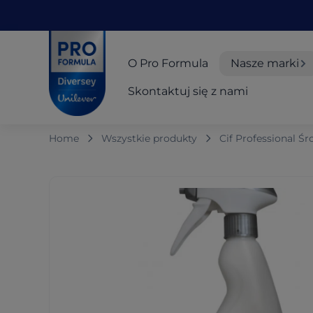
Skip to main content
Skip to navigation
Skip to footer
Pro Formula
O Pro Formula
Nasze marki
Skontaktuj się z nami
Home
Wszystkie produkty
Cif Professional Ś