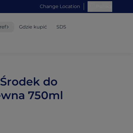
Change Location
Polska
ref
Gdzie kupić
SDS
l Środek do
ewna 750ml