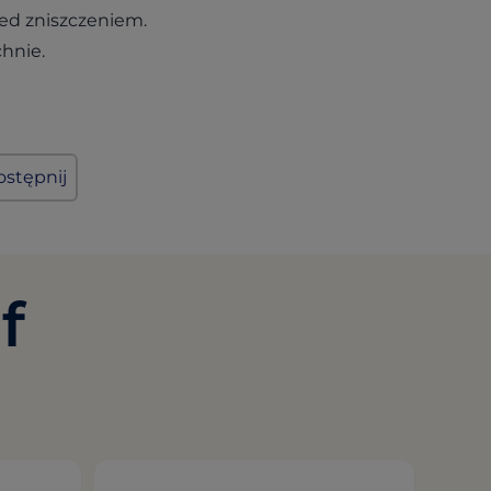
ed zniszczeniem.
chnie.
stępnij
f