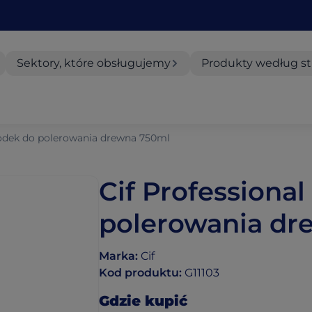
Sektory, które obsługujemy
Produkty według st
rodek do polerowania drewna 750ml
Cif Professiona
polerowania dr
Marka
:
Cif
Kod produktu
:
G11103
Gdzie kupić