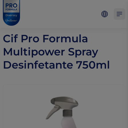
Skip to main content
Skip to navigation
Skip to footer
Pro Formula
Open 
Cif Pro Formula
Multipower Spray
Desinfetante 750ml