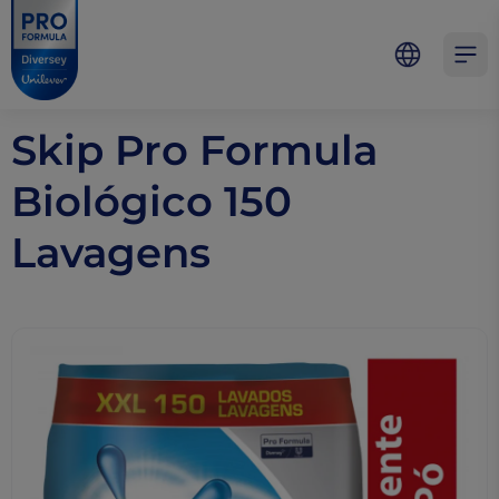
Skip to main content
Skip to navigation
Skip to footer
Pro Formula
Open 
Skip Pro Formula
Biológico 150
Lavagens