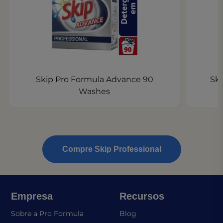
Skip Pro Formula Advance 90
Ski
Washes
Compre Skip Professional
Empresa
Recursos
Sobre a Pro Formula
Blog