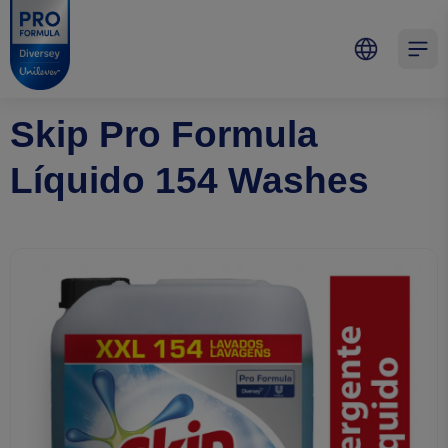
Skip to main content
Skip to navigation
Skip to footer
Pro Formula
Open 
Skip Pro Formula
Líquido 154 Washes