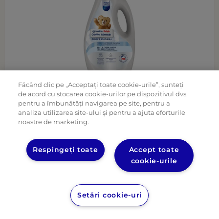
Făcând clic pe „Acceptați toate cookie-urile”, sunteți
Coccolino Professional Sensitive Balsam de
de acord cu stocarea cookie-urilor pe dispozitivul dvs.
Rufe Concentrat 200 Washes
pentru a îmbunătăți navigarea pe site, pentru a
analiza utilizarea site-ului și pentru a ajuta eforturile
noastre de marketing.
Respingeți toate
Accept toate
cookie-urile
Setări cookie-uri