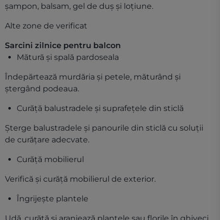
șampon, balsam, gel de duș și loțiune.
Alte zone de verificat
Sarcini zilnice pentru balcon
Mătură și spală pardoseala
Îndepărtează murdăria și petele, măturând și
ștergând podeaua.
Curăță balustradele și suprafețele din sticlă
Șterge balustradele și panourile din sticlă cu soluții
de curățare adecvate.
Curăță mobilierul
Verifică și curăță mobilierul de exterior.
Îngrijește plantele
Udă, curăță și aranjează plantele sau florile în ghiveci,