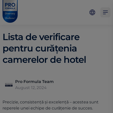
Skip to main content
Skip to navigation
Skip to footer
Pro Formula
Open 
Lista de verificare
pentru curățenia
camerelor de hotel
Pro Formula Team
August 12, 2024
Precizie, consistență și excelență – acestea sunt
reperele unei echipe de curățenie de succes.