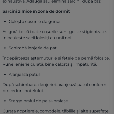
exhaustivă. Adăugă sau elimină sarcini, după caz.
Sarcini zilnice în zona de dormit
Golește coșurile de gunoi
Asigură-te că toate coșurile sunt golite și igienizate.
Înlocuiește sacii folosiți cu unii noi.
Schimbă lenjeria de pat
Îndepărtează așternuturile și fețele de pernă folosite.
Pune lenjerie curată, bine călcată și împăturită.
Aranjează patul
După schimbarea lenjeriei, aranjează patul conform
procedurii hotelului.
Șterge praful de pe suprafețe
Curăță noptierele, comodele, tăbliile și alte suprafețe