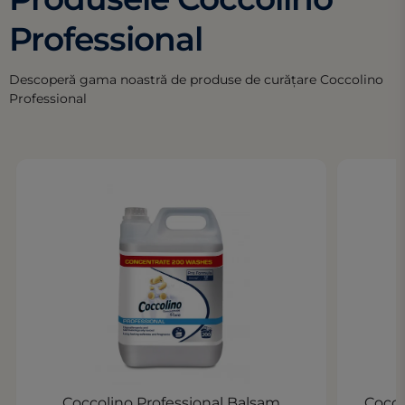
Professional
Descoperă gama noastră de produse de curățare Coccolino
Professional
Coccolino Professional Balsam
Cocco