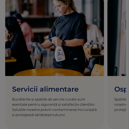
Servicii alimentare
Ospi
Bucătăriile și spațiile de servire curate sunt
Spațiile 
esențiale pentru siguranță și satisfacția clienților.
noastre 
Soluțiile noastre previn contaminarea încrucișată
protejân
și protejează sănătatea tuturor.