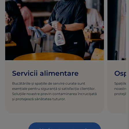
Servicii alimentare
Ospi
Bucătăriile și spațiile de servire curate sunt
Spațiile 
esențiale pentru siguranță și satisfacția clienților.
noastre 
Soluțiile noastre previn contaminarea încrucișată
protejân
și protejează sănătatea tuturor.