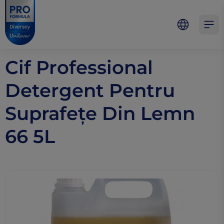
Skip to main content
Skip to navigation
Skip to footer
Pro Formula
Open 
Cif Professional
Detergent Pentru
Suprafeţe Din Lemn
66 5L