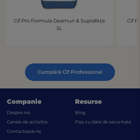
Cif Pro Formula Geamuri & Suprafeţe
Cif P
5L
Cumpără Cif Professional
Companie
Resurse
Despre noi
Blog
(ope
Canale de achiziție
Fișa cu date de securitate
Contactează-ne