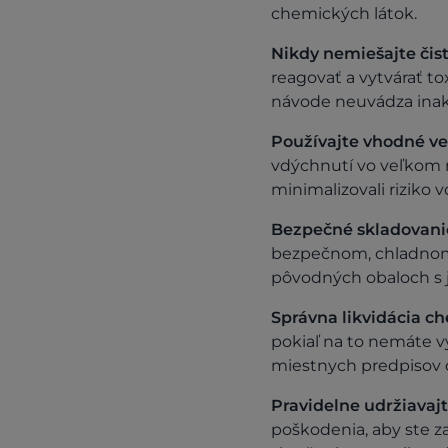
chemických látok.
Nikdy nemiešajte čist
reagovať a vytvárať to
návode neuvádza inak
Používajte vhodné ve
vdýchnutí vo veľkom m
minimalizovali riziko 
Bezpečné skladovanie
bezpečnom, chladnom 
pôvodných obaloch s j
Správna likvidácia ch
pokiaľ na to nemáte 
miestnych predpisov o
Pravidelne udržiavaj
poškodenia, aby ste z