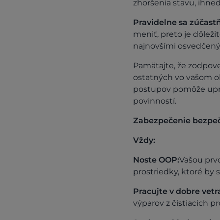
zhoršenia stavu, ihne
Pravidelne sa zúčastň
meniť, preto je dôleži
najnovšími osvedčen
Pamätajte, že zodpove
ostatných vo vašom ok
postupov pomôže upra
povinností.
Zabezpečenie bezpečn
Vždy:
Noste OOP:
Vašou prv
prostriedky, ktoré by 
Pracujte v dobre vetr
výparov z čistiacich pr