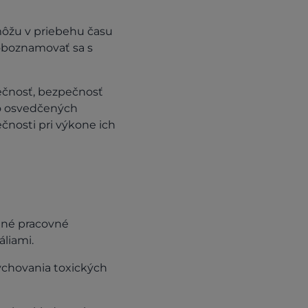
ôžu v priebehu času
 oboznamovať sa s
pečnosť, bezpečnosť
to osvedčených
nosti pri výkone ich
nné pracovné
áliami.
dychovania toxických