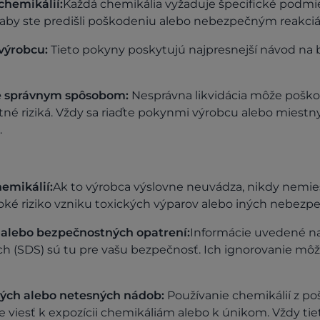
chemikálií:
Každá chemikália vyžaduje špecifické podmi
, aby ste predišli poškodeniu alebo nebezpečným reakci
výrobcu:
Tieto pokyny poskytujú najpresnejší návod na
ie správnym spôsobom:
Nesprávna likvidácia môže poškod
tné riziká. Vždy sa riaďte pokynmi výrobcu alebo miest
.
hemikálií:
Ak to výrobca výslovne neuvádza, nikdy nemie
soké riziko vzniku toxických výparov alebo iných nebezpe
 alebo bezpečnostných opatrení:
Informácie uvedené na
h (SDS) sú tu pre vašu bezpečnosť. Ich ignorovanie môž
ých alebo netesných nádob:
Používanie chemikálií z p
 viesť k expozícii chemikáliám alebo k únikom. Vždy t