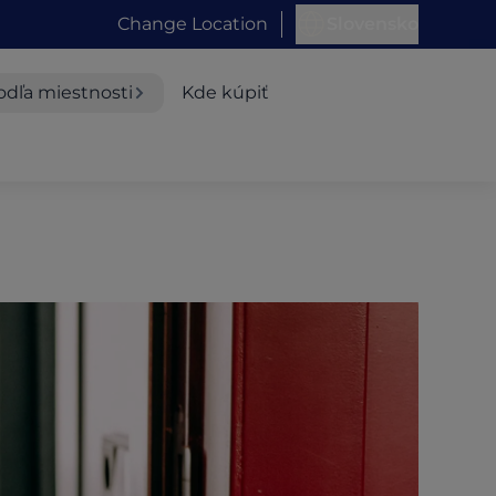
Change Location
Slovensko
odľa miestnosti
Kde kúpiť