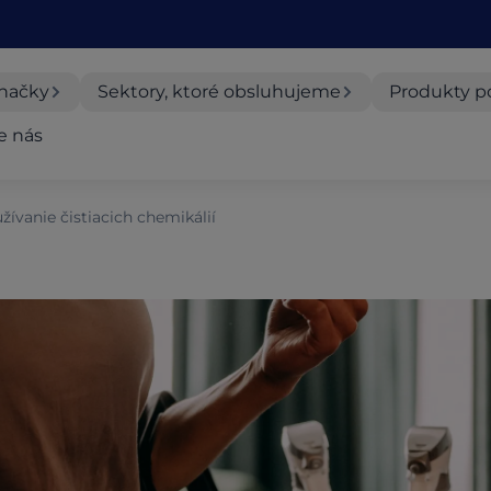
načky
Sektory, ktoré obsluhujeme
Produkty p
e nás
ívanie čistiacich chemikálií