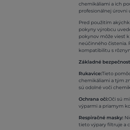
chemikáliami a ich pou
profesionálnej úrovni 
Pred použitím akýchko
pokyny výrobcu uvede
pokynov môže viesť k 
neúčinného čistenia. 
kompatibilitu s rôzny
Základné bezpečnostn
Rukavice:
Tieto pomôc
chemikáliami a tým zni
sú odolné voči chemik
Ochrana očí:
Oči sú mi
výparmi a priamym ko
Respiračné masky:
Ni
tieto výpary filtruje