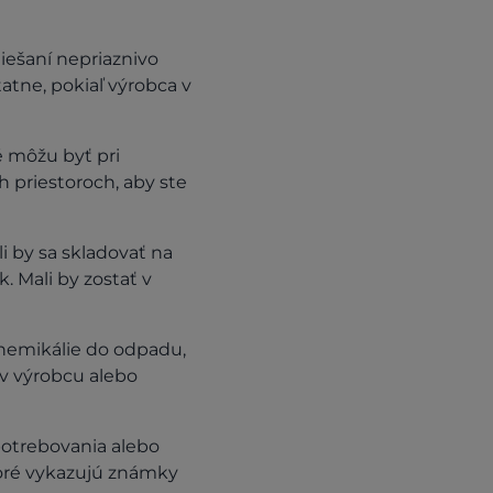
iešaní nepriaznivo
atne, pokiaľ výrobca v
é môžu byť pri
 priestoroch, aby ste
i by sa skladovať na
 Mali by zostať v
hemikálie do odpadu,
v výrobcu alebo
otrebovania alebo
toré vykazujú známky