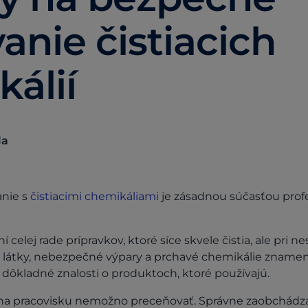
anie čistiacich
álií
la
nie s
čistiacimi chemikáliami
je zásadnou súčasťou prof
 celej rade prípravkov, ktoré síce skvele čistia, ale pri 
látky, nebezpečné výpary a prchavé chemikálie znamenaj
dôkladné znalosti o produktoch, ktoré používajú.
a pracovisku nemožno preceňovať. Správne zaobchádzan