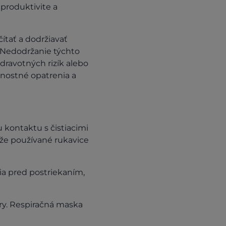
 produktivite a
ítať a dodržiavať
 Nedodržanie týchto
ravotných rizík alebo
čnostné opatrenia a
 kontaktu s čistiacimi
 že používané rukavice
ia pred postriekaním,
ry. Respiračná maska