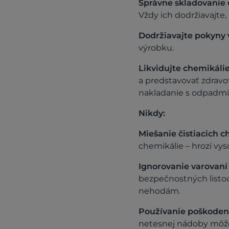
Správne skladovanie 
Vždy ich dodržiavajte
Dodržiavajte pokyny 
výrobku.
Likvidujte chemikál
a predstavovať zdravo
nakladanie s odpadmi
Nikdy:
Miešanie čistiacich c
chemikálie – hrozí vy
Ignorovanie varovaní
bezpečnostných listoc
nehodám.
Používanie poškoden
netesnej nádoby môže