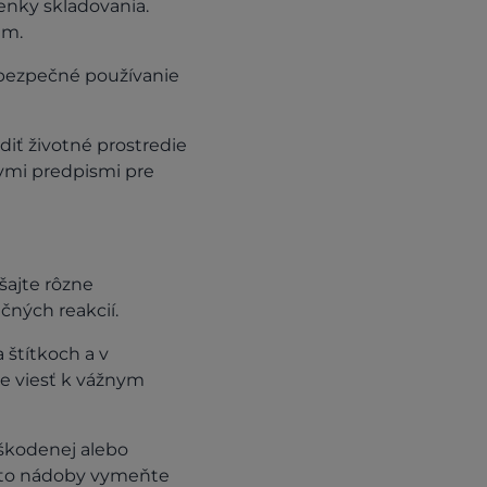
enky skladovania.
ám.
 bezpečné používanie
iť životné prostredie
nymi predpismi pre
šajte rôzne
čných reakcií.
 štítkoch a v
e viesť k vážnym
oškodenej alebo
ieto nádoby vymeňte