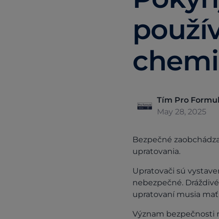
použív
chemik
Tím Pro Formu
May 28, 2025
Bezpečné zaobchádza
upratovania.
Upratovači sú vystavení
nebezpečné. Dráždivé 
upratovaní musia mať 
Význam bezpečnosti n