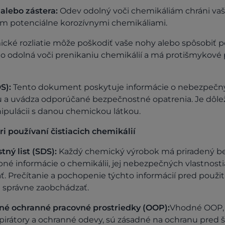
lebo zástera:
Odev odolný voči chemikáliám chráni va
ním potenciálne korozívnymi chemikáliami.
cké rozliatie môže poškodiť vaše nohy alebo spôsobiť 
o odolná voči prenikaniu chemikálií a má protišmykové 
S):
Tento dokument poskytuje informácie o nebezpečný
 a uvádza odporúčané bezpečnostné opatrenia. Je dôle
nipulácii s danou chemickou látkou.
 používaní čistiacich chemikálií
ný list (SDS):
Každý chemický výrobok má priradený be
né informácie o chemikálii, jej nebezpečných vlastnosti
 Prečítanie a pochopenie týchto informácií pred použit
 správne zaobchádzať.
né ochranné pracovné prostriedky (OOP):
Vhodné OOP, 
spirátory a ochranné odevy, sú zásadné na ochranu pred