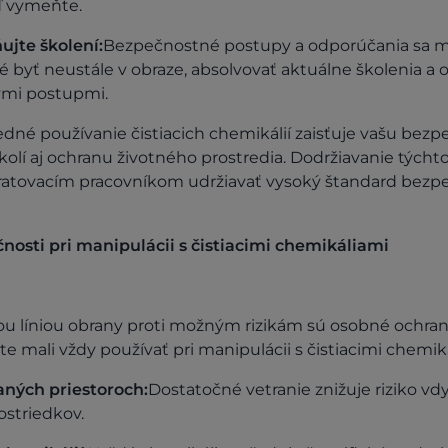
ď vymeňte.
ujte školení:
Bezpečnostné postupy a odporúčania sa m
té byť neustále v obraze, absolvovať aktuálne školenia a
ými postupmi.
dné používanie čistiacich chemikálií zaisťuje vašu bez
olí aj ochranu životného prostredia. Dodržiavanie tých
tovacím pracovníkom udržiavať vysoký štandard bezpeč
osti pri manipulácii s čistiacimi chemikáliami
ou líniou obrany proti možným rizikám sú osobné ochra
ste mali vždy používať pri manipulácii s čistiacimi chemik
aných priestoroch:
Dostatočné vetranie znižuje riziko v
ostriedkov.