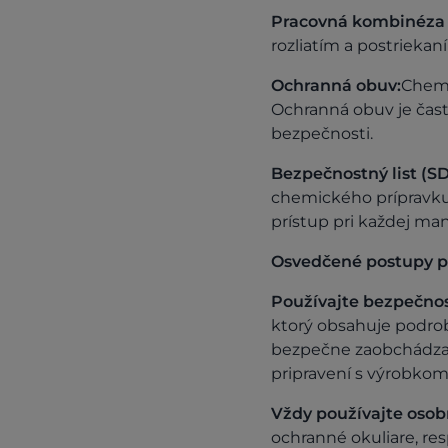
Pracovná kombinéza a
rozliatím a postrieka
Ochranná obuv:
Chemi
Ochranná obuv je čast
bezpečnosti.
Bezpečnostný list (SD
chemického prípravku
prístup pri každej ma
Osvedčené postupy pri
Používajte bezpečnost
ktorý obsahuje podrob
bezpečne zaobchádzať.
pripravení s výrobkom
Vždy používajte osob
ochranné okuliare, re