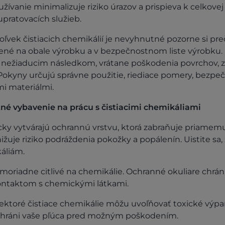
žívanie minimalizuje riziko úrazov a prispieva k celkovej
upratovacích služieb.
ľvek čistiacich chemikálií je nevyhnutné pozorne si preč
né na obale výrobku a v bezpečnostnom liste výrobku.
nežiaducim následkom, vrátane poškodenia povrchov, zd
Pokyny určujú správne použitie, riediace pomery, bezpe
mi materiálmi.
é vybavenie na prácu s čistiacimi chemikáliami
ky vytvárajú ochrannú vrstvu, ktorá zabraňuje priamemu
žuje riziko podráždenia pokožky a popálenín. Uistite sa,
áliám.
moriadne citlivé na chemikálie. Ochranné okuliare chrán
ntaktom s chemickými látkami.
ektoré čistiace chemikálie môžu uvoľňovať toxické výpa
 a chráni vaše pľúca pred možným poškodením.