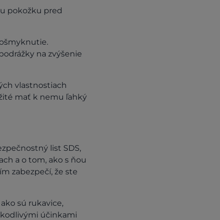
šu pokožku pred
pošmyknutie.
podrážky na zvýšenie
ch vlastnostiach
žité mať k nemu ľahký
zpečnostný list SDS,
ach a o tom, ako s ňou
ím zabezpečí, že ste
ako sú rukavice,
 škodlivými účinkami