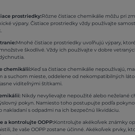
iace prostriedky:
Rôzne čistiace chemikálie môžu pri zm
xické výpary. Čistiace prostriedky vždy používajte samost
.
tranie:
Mnohé čistiace prostriedky uvoľňujú výpary, ktor
nožstve škodlivé. Vždy ich používajte v dobre vetraných
vdýchnutia.
 chemikálií:
Keď sa čistiace chemikálie nepoužívajú, mal
a suchom mieste, oddelene od nekompatibilných látok.
asne viditeľnými štítkami.
emikálií:
Nikdy nevylievajte nepoužité alebo neželané c
výslovný pokyn. Namiesto toho postupujte podľa pokyno
 nakladaní s odpadmi na ich bezpečnú likvidáciu.
te a kontrolujte OOPP:
Kontrolujte akékoľvek známky op
aistili, že vaše OOPP zostane účinné. Akékoľvek prvky, k