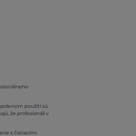
esionálneho
nesprávnom použití sú
ú, že profesionáli v
ie s čistiacimi