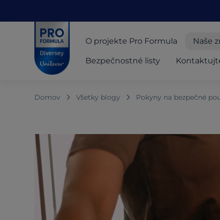
Skip to main content
Skip to navigation
Skip to footer
Pro Formula
O projekte Pro Formula
Naše z
Bezpečnostné listy
Kontaktujt
Domov
Všetky blogy
Pokyny na bezpečné použ