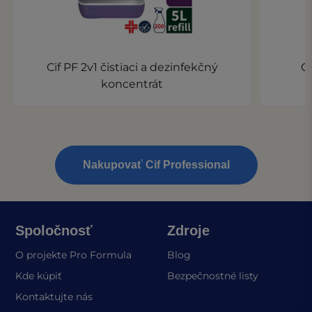
Cif PF 2v1 čistiaci a dezinfekčný
Ci
koncentrát
Nakupovať Cif Professional
Spoločnosť
Zdroje
O projekte Pro Formula
Blog
(opens in a
Kde kúpiť
Bezpečnostné listy
Kontaktujte nás