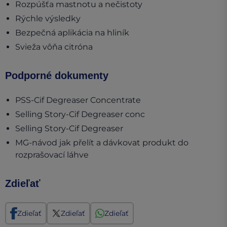
Rozpúšťa mastnotu a nečistoty
Rýchle výsledky
Bezpečná aplikácia na hliník
Svieža vôňa citróna
Podporné dokumenty
(opens in a new tab)
PSS-Cif Degreaser Concentrate
(opens in a new tab)
Selling Story-Cif Degreaser conc
(opens in a new tab)
Selling Story-Cif Degreaser
MG-návod jak přelít a dávkovat produkt do
(opens in a new tab)
rozprašovací láhve
Zdieľať
Zdieľať
Zdieľať
Zdieľať