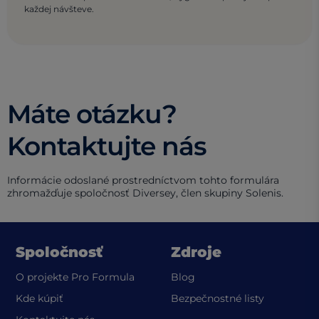
každej návšteve.
Máte otázku?
Kontaktujte nás
Informácie odoslané prostredníctvom tohto formulára
zhromažďuje spoločnosť Diversey, člen skupiny Solenis.
Spoločnosť
Zdroje
O projekte Pro Formula
Blog
(opens in a
Kde kúpiť
Bezpečnostné listy