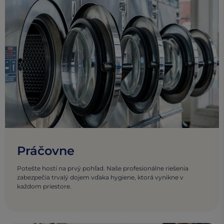
Práčovne
Potešte hostí na prvý pohľad. Naše profesionálne riešenia
zabezpečia trvalý dojem vďaka hygiene, ktorá vynikne v
každom priestore.