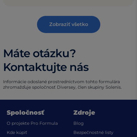
Zobraziť všetko
Máte otázku?
Kontaktujte nás
Informácie odoslané prostredníctvom tohto formulára
zhromažďuje spoločnosť Diversey, člen skupiny Solenis.
Spoločnosť
Zdroje
O projekte Pro Formula
Blog
(opens in a
Kde kúpiť
Bezpečnostné listy