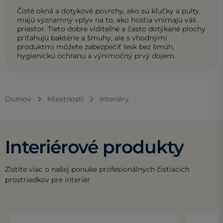
Čisté okná a dotykové povrchy, ako sú kľučky a pulty,
majú významný vplyv na to, ako hostia vnímajú váš
priestor. Tieto dobre viditeľné a často dotýkané plochy
priťahujú baktérie a šmuhy, ale s vhodnými
produktmi môžete zabezpečiť lesk bez šmúh,
hygienickú ochranu a výnimočný prvý dojem.
Domov
Miestnosti
Interiéry
Interiérové produkty
Zistite viac o našej ponuke profesionálnych čistiacich
prostriedkov pre interiér