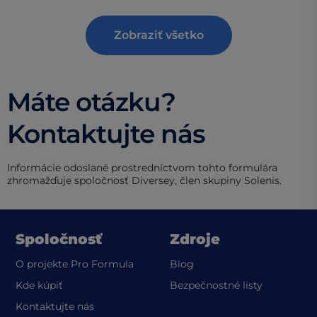
Zobraziť všetko
Máte otázku?
Kontaktujte nás
Informácie odoslané prostredníctvom tohto formulára
zhromažďuje spoločnosť Diversey, člen skupiny Solenis.
Spoločnosť
Zdroje
O projekte Pro Formula
Blog
(opens in a
Kde kúpiť
Bezpečnostné listy
Kontaktujte nás