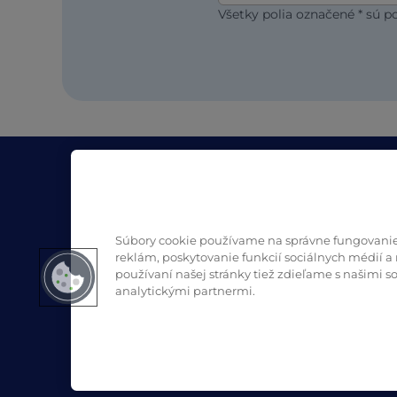
Všetky polia označené * sú p
Spoločnosť
Zdroj
O projekte Pro Formula
Blog
Kde kúpiť
Bezpečno
Súbory cookie používame na správne fungovanie 
reklám, poskytovanie funkcií sociálnych médií a 
Kontaktujte nás
používaní našej stránky tiež zdieľame s našimi
analytickými partnermi.
LinkedIn
(opens in a new tab)