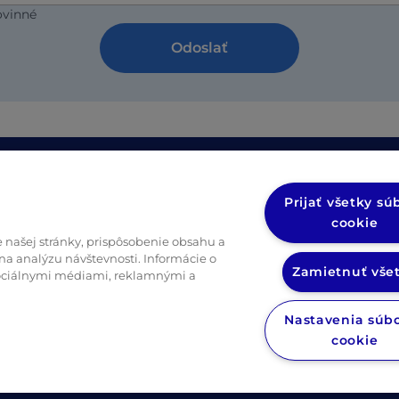
ovinné
Odoslať
e
Právne informácie
Prijať všetky sú
Zásady ochrany osobných údajo
cookie
(opens in a new tab)
stné listy
Zásady ochrany osobných údajo
našej stránky, prispôsobenie obsahu a
na analýzu návštevnosti. Informácie o
Zamietnuť vše
 sociálnymi médiami, reklamnými a
Nastavenia súb
cookie