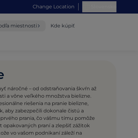
Change Location
Slovensko
odľa miestnosti
Kde kúpiť
e
byť náročné – od odstraňovania škvŕn až
ti a vône veľkého množstva bielizne.
ionálne riešenia na pranie bielizne,
, aby zabezpečili dokonale čistú a
d prvého prania, čo vášmu tímu pomôže
čet opakovaných praní a zlepšiť zážitok
tože vo vašom podnikaní záleží na