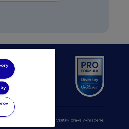
bory
(opens in a new tab)
v Unilever
(opens in a new tab)
v Diversey
tky
orov
©
2026
Pro Formula. Všetky práva vyhradené.