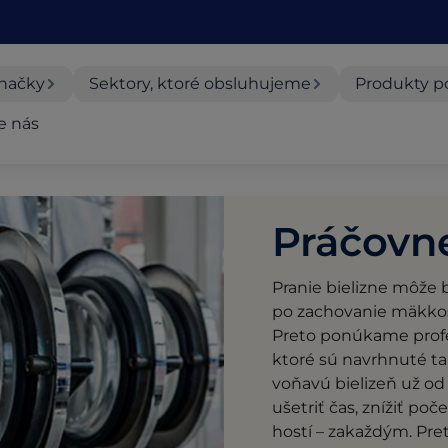
načky
Sektory, ktoré obsluhujeme
Produkty p
e nás
Práčovn
Pranie bielizne môže 
po zachovanie mäkkos
Preto ponúkame profes
ktoré sú navrhnuté tak
voňavú bielizeň už o
ušetriť čas, znížiť po
hostí – zakaždým. Pre