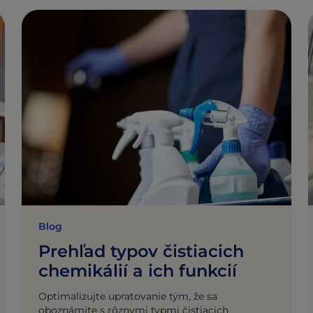
Blog
Prehľad typov čistiacich
chemikálií a ich funkcií
Optimalizujte upratovanie tým, že sa
oboznámite s rôznymi typmi čistiacich