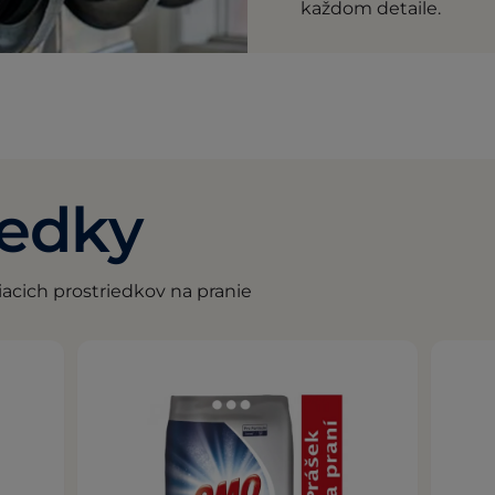
každom detaile.
iedky
iacich prostriedkov na pranie