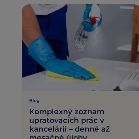
Blog
Komplexný zoznam
upratovacích prác v
kancelárii – denné až
mesačné úlohy