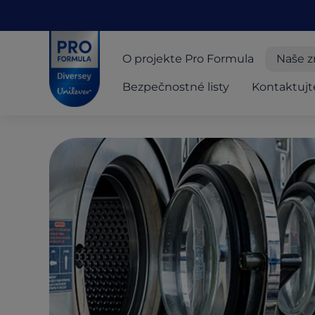
Skip to main content
Skip to navigation
Skip to footer
Pro Formula
O projekte Pro Formula
Naše z
Bezpečnostné listy
Kontaktujt